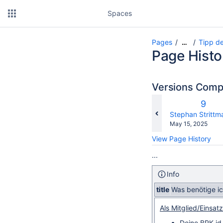
Spaces
Pages
Tipp d
…
Page Histo
Versions Com
Old
9
Versi
changes.mady.b
Stephan Strittm
Saved
May 15, 2025
on
View Page History
...
Info
title
Was benötige ic
Als Mitglied/Einsatz
Deine BRK.i